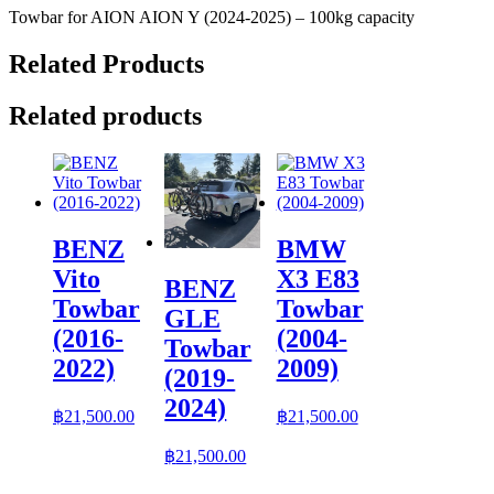
Towbar for AION AION Y (2024-2025) – 100kg capacity
Related Products
Related products
BENZ
BMW
Vito
X3 E83
BENZ
Towbar
Towbar
GLE
(2016-
(2004-
Towbar
2022)
2009)
(2019-
2024)
฿
21,500.00
฿
21,500.00
฿
21,500.00