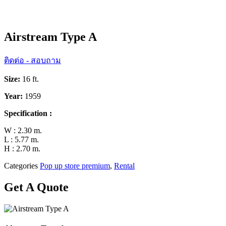
Airstream Type A
ติดต่อ - สอบถาม
Size:
16 ft.
Year:
1959
Specification :
W : 2.30 m.
L : 5.77 m.
H : 2.70 m.
Categories
Pop up store premium
,
Rental
Get A Quote