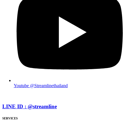
Youtube @Streamlinethailand
LINE ID : @streamline
SERVICES