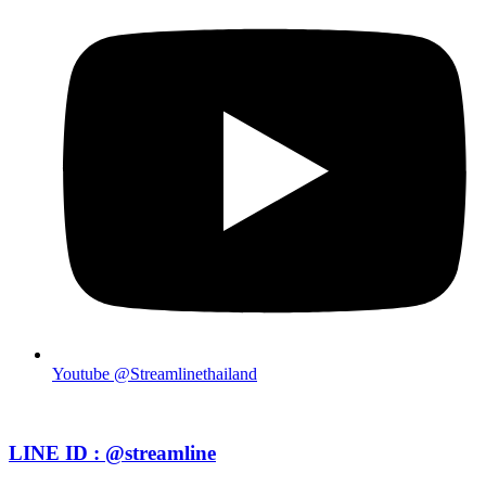
Youtube @Streamlinethailand
LINE ID : @streamline