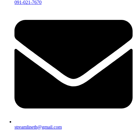
091-021-7670
streamlineth@gmail.com