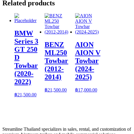
Related products
BMW
Series 3
BENZ
AION
GT 250
ML250
AION V
D
Towbar
Towbar
Towbar
(2012-
(2024-
(2020-
2014)
2025)
2022)
฿
21,500.00
฿
17,000.00
฿
21,500.00
Streamline Thailand specializes in sales, rental, and customization of