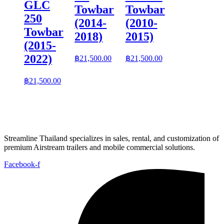
GLC
Towbar
Towbar
250
(2014-
(2010-
Towbar
2018)
2015)
(2015-
2022)
฿
21,500.00
฿
21,500.00
฿
21,500.00
Streamline Thailand specializes in sales, rental, and customization of
premium Airstream trailers and mobile commercial solutions.
Facebook-f