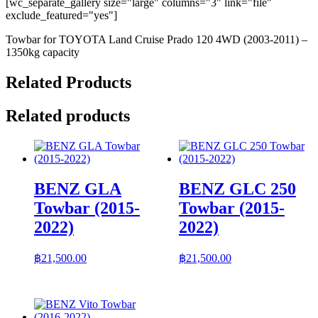
[wc_separate_gallery size="large" columns="3" link="file"
exclude_featured="yes"]
Towbar for TOYOTA Land Cruise Prado 120 4WD (2003-2011) –
1350kg capacity
Related Products
Related products
BENZ GLA
BENZ GLC 250
Towbar (2015-
Towbar (2015-
2022)
2022)
฿
21,500.00
฿
21,500.00