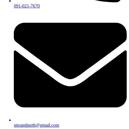
091-021-7670
streamlineth@gmail.com