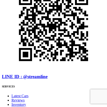
LINE ID : @streamline
SERVICES
Latest Cars
Reviews
Inventory